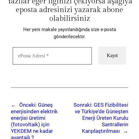
Yazılar eğer ilginizi çekiyorsa aşağıya
eposta adresinizi yazarak abone
olabilirsiniz
Her yeni makale yayınlandığında size e-posta
gönderilecektir.
←
Önceki:
Güneş
Sonraki:
GES Fizibilitesi
enerjisinden elektrik
ve Türkiye’de Güneşten
enerjisi üretimi
Enerji Üreten Kurulu
(fotovoltaik) için
Santrallerin
YEKDEM ne kadar
Karşılaştırılması
→
avantajlı ?