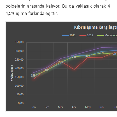
bölgelerin arasında kalıyor. Bu da yaklaşık olarak 4-
4,5% ışıma farkında eşittir.