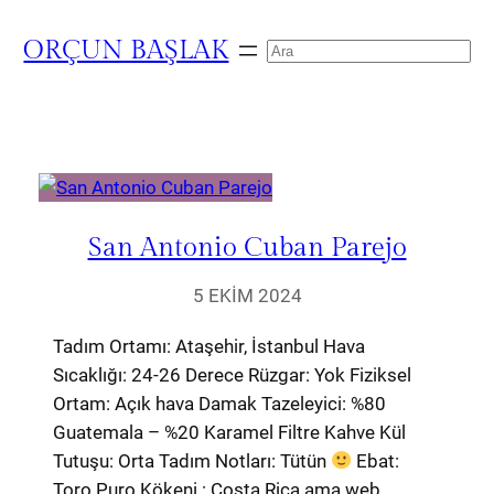
ORÇUN BAŞLAK
Search
San Antonio Cuban Parejo
5 EKIM 2024
Tadım Ortamı: Ataşehir, İstanbul Hava
Sıcaklığı: 24-26 Derece Rüzgar: Yok Fiziksel
Ortam: Açık hava Damak Tazeleyici: %80
Guatemala – %20 Karamel Filtre Kahve Kül
Tutuşu: Orta Tadım Notları: Tütün
Ebat:
Toro Puro Kökeni : Costa Rica ama web