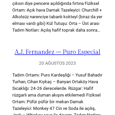
çıksın diye pencere açıldığında fırtına Fiziksel
Ortam: Açık hava Damak Tazeleyici: Churchill +
Alkolsüz narenciye tabanlı kokteyl (biraz da yer
elması vardı gibi) Kül Tutuşu: Orta – Üst arası
Tadım Notları: Açılış hafif toprak daha sonra…
A.J. Fernandez – Puro Especial
20 AĞUSTOS 2023
Tadım Ortamı: Puro Kardeşliği – Yusuf Bahadır
Turhan, Cihan Kıykaç – Banyan Ortaköy Hava
Sıcaklığı: 24-26 derecelerde. Rüzgar: Hafif
rüzgarlı ama duman akışını etkilemedi Fiziksel
Ortam: Püfür püfür bir mekan Damak
Tazeleyici: Monkey 47 Cin ve Soda ile açılış,
Jack – Whiskey sour ile devam. Tadım Notları: