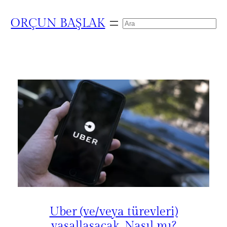
ORÇUN BAŞLAK
Search
Uber (ve/veya türevleri)
yasallaşacak. Nasıl mı?