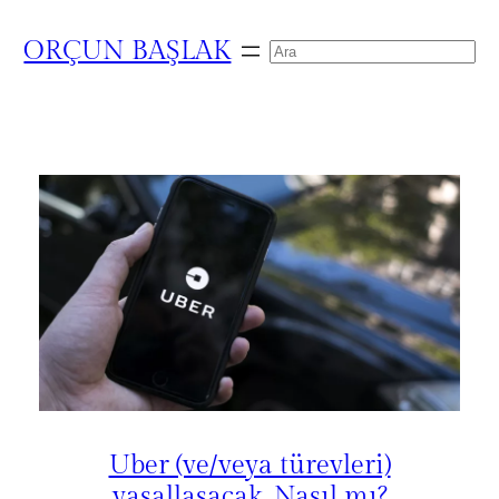
ORÇUN BAŞLAK
Search
Uber (ve/veya türevleri)
yasallaşacak. Nasıl mı?