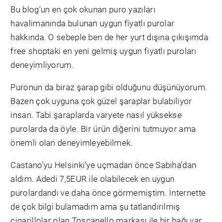
Bu blog’un en çok okunan puro yazıları
havalimanında bulunan uygun fiyatlı purolar
hakkında. O sebeple ben de her yurt dışına çıkışımda
free shoptaki en yeni gelmiş uygun fiyatlı puroları
deneyimliyorum.
Puronun da biraz şarap gibi olduğunu düşünüyorum.
Bazen çok uyguna çok güzel şaraplar bulabiliyor
insan. Tabi şaraplarda varyete nasıl yüksekse
purolarda da öyle. Bir ürün diğerini tutmuyor ama
önemli olan deneyimleyebilmek.
Castano’yu Helsinki’ye uçmadan önce Sabiha’dan
aldım. Adedi 7,5EUR ile olabilecek en uygun
purolardandı ve daha önce görmemiştim. İnternette
de çok bilgi bulamadım ama şu tatlandırılmış
cigarillolar olan Toscanello markası ile bir bağı var