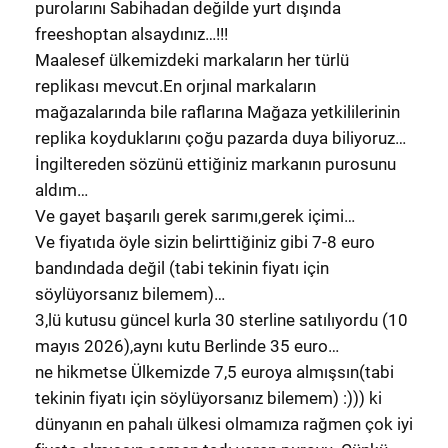
purolarını Sabihadan değilde yurt dışında
freeshoptan alsaydınız…!!!
Maalesef ülkemizdeki markaların her türlü
replikası mevcut.En orjınal markaların
mağazalarında bile raflarına Mağaza yetkililerinin
replika koyduklarını çoğu pazarda duya biliyoruz…
İngiltereden sözünü ettiğiniz markanın purosunu
aldım…
Ve gayet başarılı gerek sarımı,gerek içimi…
Ve fiyatıda öyle sizin belirttiğiniz gibi 7-8 euro
bandındada değil (tabi tekinin fiyatı için
söylüyorsanız bilemem)…
3,lü kutusu güncel kurla 30 sterline satılıyordu (10
mayıs 2026),aynı kutu Berlinde 35 euro…
ne hikmetse Ülkemizde 7,5 euroya almışsın(tabi
tekinin fiyatı için söylüyorsanız bilemem) :))) ki
dünyanın en pahalı ülkesi olmamıza rağmen çok iyi