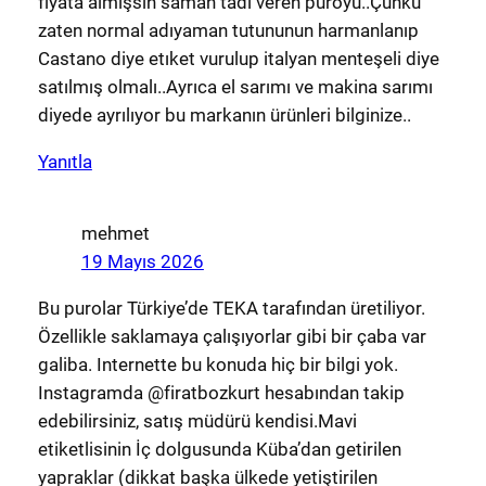
fiyata almışsın saman tadı veren puroyu..Çünkü
zaten normal adıyaman tutununun harmanlanıp
Castano diye etıket vurulup italyan menteşeli diye
satılmış olmalı..Ayrıca el sarımı ve makina sarımı
diyede ayrılıyor bu markanın ürünleri bilginize..
Yanıtla
mehmet
19 Mayıs 2026
Bu purolar Türkiye’de TEKA tarafından üretiliyor.
Özellikle saklamaya çalışıyorlar gibi bir çaba var
galiba. Internette bu konuda hiç bir bilgi yok.
Instagramda @firatbozkurt hesabından takip
edebilirsiniz, satış müdürü kendisi.Mavi
etiketlisinin İç dolgusunda Küba’dan getirilen
yapraklar (dikkat başka ülkede yetiştirilen