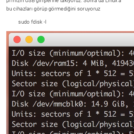
pi’mizin USB girişlerine takıyoruz. Sonra da Linux’a
bu cihazları görüp görmediğini soruyoruz
sudo fdisk -l