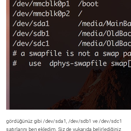
gördüğünüz gibi /dev/sda1, /dev/sdb1 ve /dev/sdc1
satırlarını ben ekledim. Siz de yukarıda belirlediğiniz