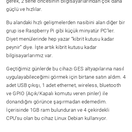
gerek, 2 sene öncesinin bilgisayarlarından çok daha
güçlü ve hızlılar.
Bu alandaki hızlı gelişmelerden nasibini alan diğer bir
grup ise Raspberry Pi gibi küçük minyatür PC’ler.
Diyet menülerinde hep yazar “kibrit kutusu kadar
peynir” diye. İşte artık kibrit kutusu kadar
bilgisayarlarımız var.
Geçtiğimiz günlerde bu cihazı GES altyapılarına nasıl
uygulayabileceğimi görmek için birtane satın aldım. 4
adet USB çıkışı, 1 adet ethernet, wireless, bluetooth
ve GPIO (Açık/Kapalı komutu veren pinler) ile
donandığını görünce şaşırmadan edemedim.
İçerisinde 1GB ram bulunduran ve 4 çekirdekli
CPU’su olan bu cihaz Linux Debian kullanıyor.