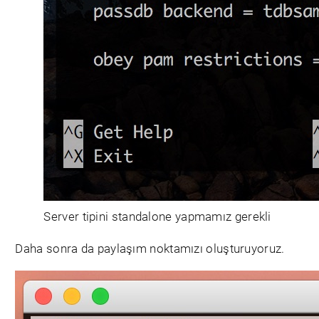
Server tipini standalone yapmamız gerekli
Daha sonra da paylaşım noktamızı oluşturuyoruz.