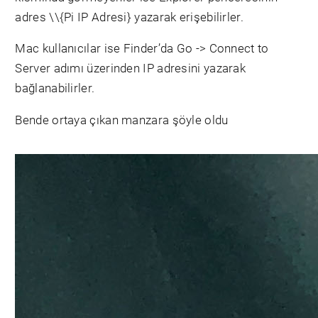
adres \\{Pi IP Adresi} yazarak erişebilirler.
Mac kullanıcılar ise Finder’da Go -> Connect to
Server adımı üzerinden IP adresini yazarak
bağlanabilirler.
Bende ortaya çıkan manzara şöyle oldu