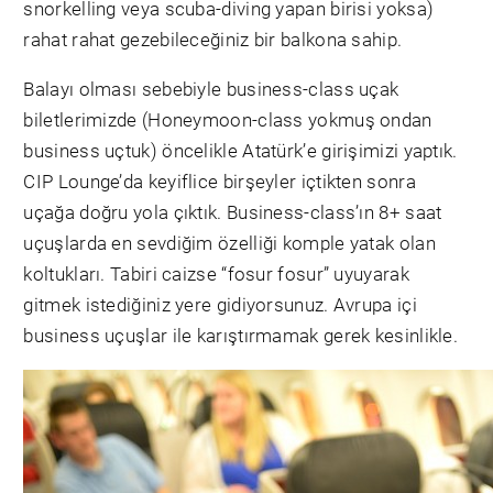
snorkelling veya scuba-diving yapan birisi yoksa)
rahat rahat gezebileceğiniz bir balkona sahip.
Balayı olması sebebiyle business-class uçak
biletlerimizde (Honeymoon-class yokmuş ondan
business uçtuk) öncelikle Atatürk’e girişimizi yaptık.
CIP Lounge’da keyiflice birşeyler içtikten sonra
uçağa doğru yola çıktık. Business-class’ın 8+ saat
uçuşlarda en sevdiğim özelliği komple yatak olan
koltukları. Tabiri caizse “fosur fosur” uyuyarak
gitmek istediğiniz yere gidiyorsunuz. Avrupa içi
business uçuşlar ile karıştırmamak gerek kesinlikle.