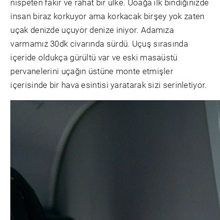
nispeten fakir ve rahat bir ülke. Uöağa ilk bindiğinizde
insan biraz korkuyor ama korkacak birşey yok zaten
uçak denizde uçuyor denize iniyor. Adamıza
varmamız 30dk civarında sürdü. Uçuş sırasında
içeride oldukça gürültü var ve eski masaüstü
pervanelerini uçağın üstüne monte etmişler
içerisinde bir hava esintisi yaratarak sizi serinletiyor.