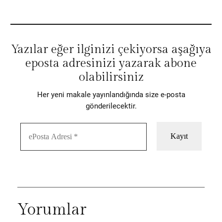
Yazılar eğer ilginizi çekiyorsa aşağıya
eposta adresinizi yazarak abone
olabilirsiniz
Her yeni makale yayınlandığında size e-posta
gönderilecektir.
Yorumlar