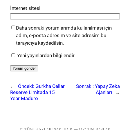
İnternet sitesi
Daha sonraki yorumlarımda kullanılması için
adım, e-posta adresim ve site adresim bu
tarayıcıya kaydedilsin.
Yeni yayınlardan bilgilendir
←
Önceki:
Gurkha Cellar
Sonraki:
Yapay Zeka
Reserve Limitada 15
Ajanları
→
Year Maduro
© TÜM HAKLARI SAKLIDIR. – ORÇUN BAŞLAK