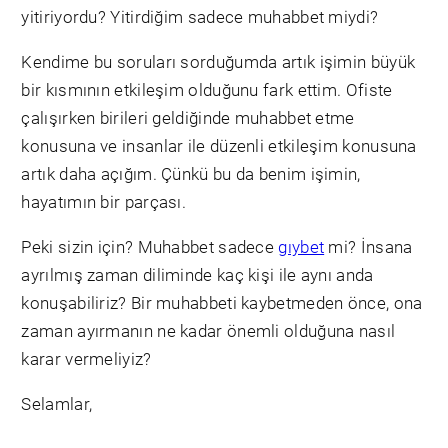
yitiriyordu? Yitirdiğim sadece muhabbet miydi?
Kendime bu soruları sorduğumda artık işimin büyük
bir kısmının etkileşim olduğunu fark ettim. Ofiste
çalışırken birileri geldiğinde muhabbet etme
konusuna ve insanlar ile düzenli etkileşim konusuna
artık daha açığım. Çünkü bu da benim işimin,
hayatımın bir parçası.
Peki sizin için? Muhabbet sadece
gıybet
mi? İnsana
ayrılmış zaman diliminde kaç kişi ile aynı anda
konuşabiliriz? Bir muhabbeti kaybetmeden önce, ona
zaman ayırmanın ne kadar önemli olduğuna nasıl
karar vermeliyiz?
Selamlar,