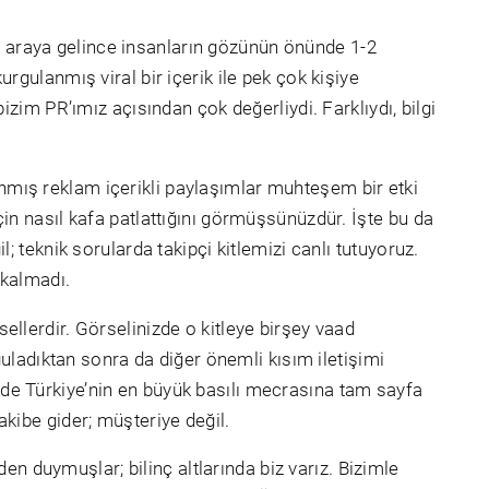
r araya gelince insanların gözünün önünde 1-2
rgulanmış viral bir içerik ile pek çok kişiye
izim PR’ımız açısından çok değerliydi. Farklıydı, bilgi
nmış reklam içerikli paylaşımlar muhteşem bir etki
çin nasıl kafa patlattığını görmüşsünüzdür. İşte bu da
; teknik sorularda takipçi kitlemizi canlı tutuyoruz.
 kalmadı.
ellerdir. Görselinizde o kitleye birşey vaad
rguladıktan sonra da diğer önemli kısım iletişimi
zde Türkiye’nin en büyük basılı mecrasına tam sayfa
akibe gider; müşteriye değil.
den duymuşlar; bilinç altlarında biz varız. Bizimle