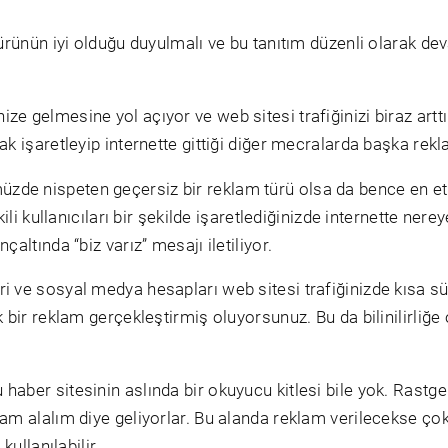
; ürünün iyi olduğu duyulmalı ve bu tanıtım düzenli olarak 
ze gelmesine yol açıyor ve web sitesi trafiğinizi biraz artt
ak işaretleyip internette gittiği diğer mecralarda başka rekl
de nispeten geçersiz bir reklam türü olsa da bence en etkil
kili kullanıcıları bir şekilde işaretlediğinizde internette ner
çaltında “biz varız” mesajı iletiliyor.
i ve sosyal medya hesapları web sitesi trafiğinizde kısa süre
 bir reklam gerçekleştirmiş oluyorsunuz. Bu da bilinilirliğe o
haber sitesinin aslında bir okuyucu kitlesi bile yok. Rastg
klam alalım diye geliyorlar. Bu alanda reklam verilecekse 
kullanılabilir.