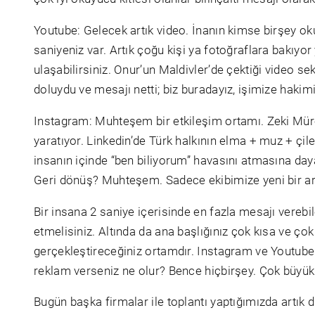
Youtube: Gelecek artık video. İnanın kimse birşey o
saniyeniz var. Artık çoğu kişi ya fotoğraflara bakıyor
ulaşabilirsiniz. Onur’un Maldivler’de çektiği video se
doluydu ve mesajı netti; biz buradayız, işimize hakimi
Instagram: Muhteşem bir etkileşim ortamı. Zeki Müre
yaratıyor. Linkedin’de Türk halkının elma + muz + çil
insanın içinde “ben biliyorum” havasını atmasına dayal
Geri dönüş? Muhteşem. Sadece ekibimize yeni bir a
Bir insana 2 saniye içerisinde en fazla mesajı verebi
etmelisiniz. Altında da ana başlığınız çok kısa ve çok
gerçekleştireceğiniz ortamdır. Instagram ve Youtube 
reklam verseniz ne olur? Bence hiçbirşey. Çok büyük f
Bugün başka firmalar ile toplantı yaptığımızda artık dü