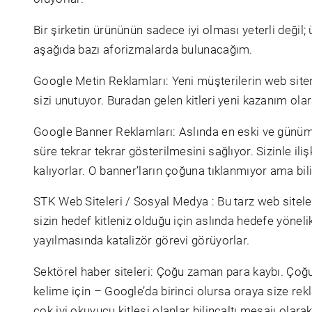
Bir şirketin ürününün sadece iyi olması yeterli değil
aşağıda bazı aforizmalarda bulunacağım.
Google Metin Reklamları: Yeni müşterilerin web siteni
sizi unutuyor. Buradan gelen kitleri yeni kazanım olar
Google Banner Reklamları: Aslında en eski ve günümüz
süre tekrar tekrar gösterilmesini sağlıyor. Sizinle iliş
kalıyorlar. O banner’ların çoğuna tıklanmıyor ama bilin
STK Web Siteleri / Sosyal Medya : Bu tarz web siteler
sizin hedef kitleniz olduğu için aslında hedefe yönelik
yayılmasında katalizör görevi görüyorlar.
Sektörel haber siteleri: Çoğu zaman para kaybı. Çoğu 
kelime için – Google’da birinci olursa oraya size re
çok iyi okuyucu kitlesi olanlar bilinçaltı mesajı olarak 