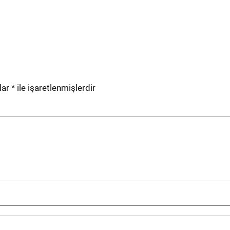
lar
*
ile işaretlenmişlerdir