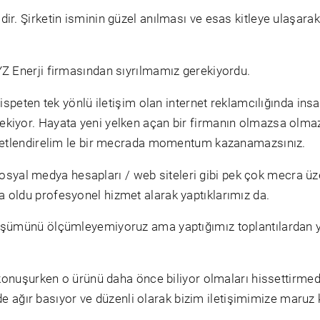
dir. Şirketin isminin güzel anılması ve esas kitleye ulaşara
YZ Enerji firmasından sıyrılmamız gerekiyordu.
 nispeten tek yönlü iletişim olan internet reklamcılığında i
iyor. Hayata yeni yelken açan bir firmanın olmazsa olmazlar
reketlendirelim le bir mecrada momentum kazanamazsınız.
yal medya hesapları / web siteleri gibi pek çok mecra üz
a oldu profesyonel hizmet alarak yaptıklarımız da.
nüşümünü ölçümleyemiyoruz ama yaptığımız toplantılardan y
a konuşurken o ürünü daha önce biliyor olmaları hissettirmede
işide ağır basıyor ve düzenli olarak bizim iletişimimize maruz