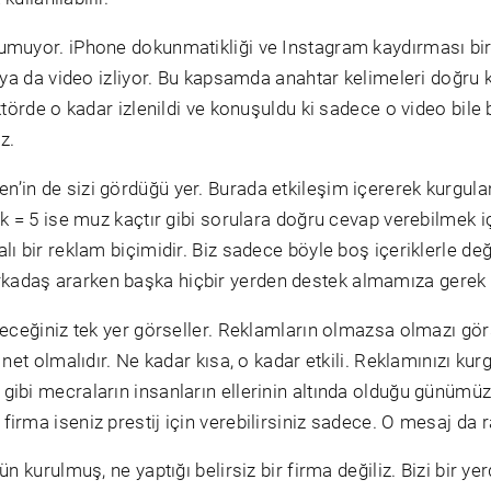
kumuyor. iPhone dokunmatikliği ve Instagram kaydırması bi
 ya da video izliyor. Bu kapsamda anahtar kelimeleri doğru ku
ktörde o kadar izlenildi ve konuşuldu ki sadece o video bile b
z.
n’in de sizi gördüğü yer. Burada etkileşim içererek kurgula
ek = 5 ise muz kaçtır gibi sorulara doğru cevap verebilmek i
ı bir reklam biçimidir. Biz sadece böyle boş içeriklerle değil
rkadaş ararken başka hiçbir yerden destek almamıza gerek
leceğiniz tek yer görseller. Reklamların olmazsa olmazı görs
 net olmalıdır. Ne kadar kısa, o kadar etkili. Reklamınızı ku
gibi mecraların insanların ellerinin altında olduğu günümü
irma iseniz prestij için verebilirsiniz sadece. O mesaj da r
n kurulmuş, ne yaptığı belirsiz bir firma değiliz. Bizi bir yer