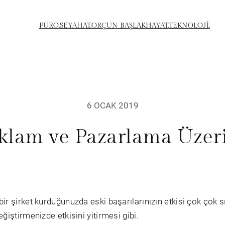
PURO.
SEYAHAT.
ORÇUN BAŞLAK
HAYAT.
TEKNOLOJİ.
6 OCAK 2019
klam ve Pazarlama Üzer
r şirket kurduğunuzda eski başarılarınızın etkisi çok çok sınır
ğiştirmenizde etkisini yitirmesi gibi.