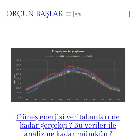
ORÇUN BAŞLAK
Search
Güneş enerjisi veritabanları ne
kadar gerçekçi ? Bu veriler ile
analiz ne kadar mümkün ?