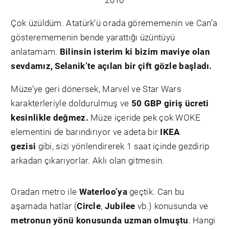
2010
Çok üzüldüm. Atatürk’ü orada görememenin ve Can’a
gösterememenin bende yarattığı üzüntüyü
anlatamam.
Bilinsin isterim ki bizim maviye olan
sevdamız, Selanik’te açılan bir çift gözle başladı.
Müze’ye geri dönersek, Marvel ve Star Wars
karakterleriyle doldurulmuş ve
50 GBP giriş ücreti
kesinlikle değmez.
Müze içeride pek çok WOKE
elementini de barındırıyor ve adeta bir
IKEA
gezisi
gibi, sizi yönlendirerek 1 saat içinde gezdirip
arkadan çıkarıyorlar. Aklı olan gitmesin.
Oradan metro ile
Waterloo’ya
geçtik. Can bu
aşamada hatlar (
Circle
,
Jubilee
vb.) konusunda ve
metronun yönü konusunda uzman olmuştu
. Hangi