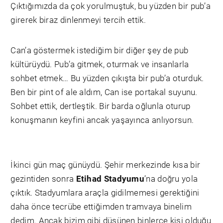
Çıktığımızda da çok yorulmuştuk, bu yüzden bir pub’a
girerek biraz dinlenmeyi tercih ettik.
Can’a göstermek istediğim bir diğer şey de pub
kültürüydü. Pub’a gitmek, oturmak ve insanlarla
sohbet etmek… Bu yüzden çıkışta bir pub’a oturduk.
Ben bir pint of ale aldım, Can ise portakal suyunu.
Sohbet ettik, dertleştik. Bir barda oğlunla oturup
konuşmanın keyfini ancak yaşayınca anlıyorsun.
İkinci gün maç günüydü. Şehir merkezinde kısa bir
gezintiden sonra
Etihad Stadyumu
’na doğru yola
çıktık. Stadyumlara araçla gidilmemesi gerektiğini
daha önce tecrübe ettiğimden tramvaya binelim
dedim. Ancak bizim gibi düşünen binlerce kişi olduğu