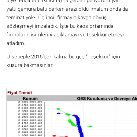
diye tehdit etti. İkinci firma geldim geliyorum yan
yattı çamura battı derken arazi oldu -malum onda da
teminat yok-. Üçüncü firmayla kavga dövüş
sözleşmeyi imzaladık. İşte bu kaos ortamında
firmaların isimlerini açıklamayı ve teşekkür etmeyi
atladım.
O sebeple 2015’den kalma bu geç “Teşekkür” için
kusura bakmasınlar.