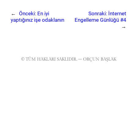
←
Önceki:
En iyi
Sonraki:
İnternet
yaptığınız işe odaklanın
Engelleme Günlüğü #4
→
© TÜM HAKLARI SAKLIDIR. – ORÇUN BAŞLAK