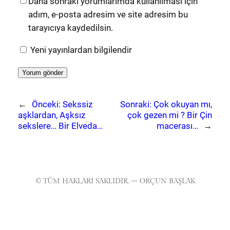
Daha sonraki yorumlarımda kullanılması için
adım, e-posta adresim ve site adresim bu
tarayıcıya kaydedilsin.
Yeni yayınlardan bilgilendir
←
Önceki:
Sekssiz
Sonraki:
Çok okuyan mı,
aşklardan, Aşksız
çok gezen mi ? Bir Çin
sekslere… Bir Elveda…
macerası…
→
© TÜM HAKLARI SAKLIDIR. – ORÇUN BAŞLAK